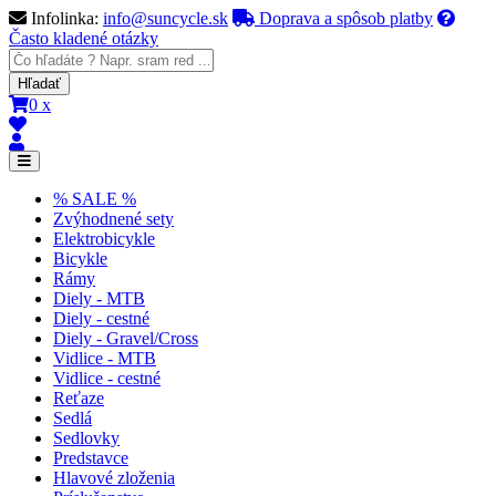
Infolinka:
info@suncycle.sk
Doprava a spôsob platby
Často kladené otázky
0 x
% SALE %
Zvýhodnené sety
Elektrobicykle
Bicykle
Rámy
Diely - MTB
Diely - cestné
Diely - Gravel/Cross
Vidlice - MTB
Vidlice - cestné
Reťaze
Sedlá
Sedlovky
Predstavce
Hlavové zloženia