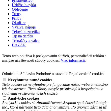
Príslušenstvo
Údržba bicykla
Oblečenie
Tretry
Prilby
Okuliare
Výživa, nápoje
Telová kozmetika
Tip na darček
Trenažéry a válce
BAZÁR
Tento web používa k poskytovaniu služieb, personalizácii reklám a
analýze návštěvnosti súbory cookies.
Viac informácií
.
Odmietnuť
Súhlasím
Podrobné nastavenie
Prijať zvolené cookies
Nevyhnutne nutné cookies
Tieto cookies sú nevyhnutné pre fungovanie nášho webu a nemožno
ich deaktivovať. Tieto súbory navyše prispievajú k bezpečnému a
riadnemu využívaniu našich služieb.
Analytické cookies
Analytické cookies sú zhromažďované skriptom spoločnosti Google
Inc., ktorá následne tieto dáta anonymizuje. Po anonymizácii sa už