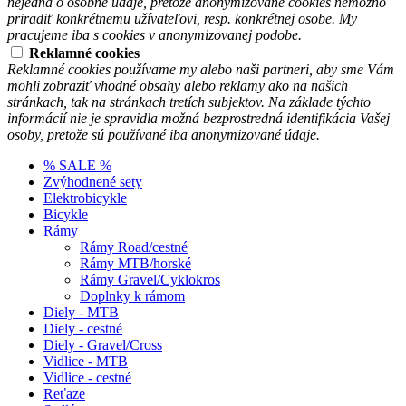
nejedná o osobné údaje, pretože anonymizované cookies nemožno
priradiť konkrétnemu užívateľovi, resp. konkrétnej osobe. My
pracujeme iba s cookies v anonymizovanej podobe.
Reklamné cookies
Reklamné cookies používame my alebo naši partneri, aby sme Vám
mohli zobraziť vhodné obsahy alebo reklamy ako na našich
stránkach, tak na stránkach tretích subjektov. Na základe týchto
informácií nie je spravidla možná bezprostredná identifikácia Vašej
osoby, pretože sú používané iba anonymizované údaje.
% SALE %
Zvýhodnené sety
Elektrobicykle
Bicykle
Rámy
Rámy Road/cestné
Rámy MTB/horské
Rámy Gravel/Cyklokros
Doplnky k rámom
Diely - MTB
Diely - cestné
Diely - Gravel/Cross
Vidlice - MTB
Vidlice - cestné
Reťaze