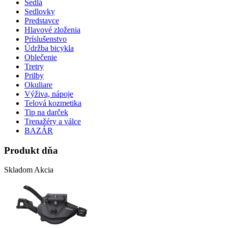
Sedlá
Sedlovky
Predstavce
Hlavové zloženia
Príslušenstvo
Údržba bicykla
Oblečenie
Tretry
Prilby
Okuliare
Výživa, nápoje
Telová kozmetika
Tip na darček
Trenažéry a válce
BAZÁR
Produkt dňa
Skladom
Akcia