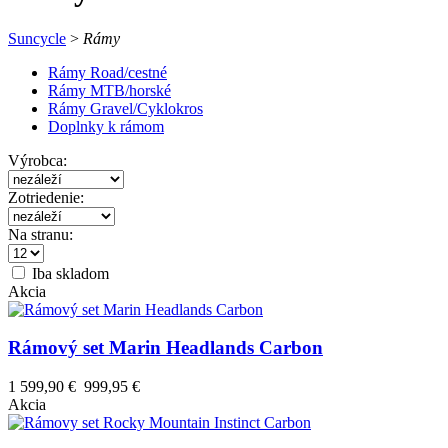
Suncycle
>
Rámy
Rámy Road/cestné
Rámy MTB/horské
Rámy Gravel/Cyklokros
Doplnky k rámom
Výrobca:
Zotriedenie:
Na stranu:
Iba skladom
Akcia
Rámový set Marin Headlands Carbon
1 599,90 €
999,95 €
Akcia