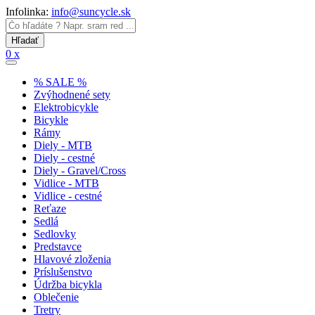
Infolinka:
info@suncycle.sk
0 x
% SALE %
Zvýhodnené sety
Elektrobicykle
Bicykle
Rámy
Diely - MTB
Diely - cestné
Diely - Gravel/Cross
Vidlice - MTB
Vidlice - cestné
Reťaze
Sedlá
Sedlovky
Predstavce
Hlavové zloženia
Príslušenstvo
Údržba bicykla
Oblečenie
Tretry