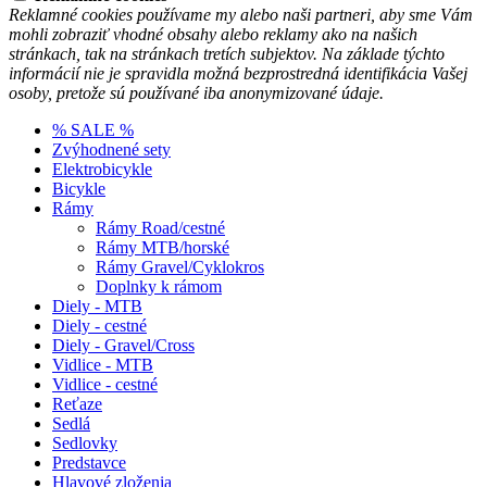
Reklamné cookies používame my alebo naši partneri, aby sme Vám
mohli zobraziť vhodné obsahy alebo reklamy ako na našich
stránkach, tak na stránkach tretích subjektov. Na základe týchto
informácií nie je spravidla možná bezprostredná identifikácia Vašej
osoby, pretože sú používané iba anonymizované údaje.
% SALE %
Zvýhodnené sety
Elektrobicykle
Bicykle
Rámy
Rámy Road/cestné
Rámy MTB/horské
Rámy Gravel/Cyklokros
Doplnky k rámom
Diely - MTB
Diely - cestné
Diely - Gravel/Cross
Vidlice - MTB
Vidlice - cestné
Reťaze
Sedlá
Sedlovky
Predstavce
Hlavové zloženia