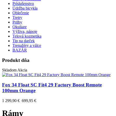
Príslušenstvo
Údržba bicykla
Oblečenie
Tretry
Prilby
Okuliare
Výživa, nápoje
Telová kozmetika
Tip na darček
Trenažéry a válce
BAZÁR
Produkt dňa
Skladom
Akcia
Fox 34 Float SC Fit4 29 Factory Boost Remote
100mm Orange
1 299,90 €
699,95 €
Rámy