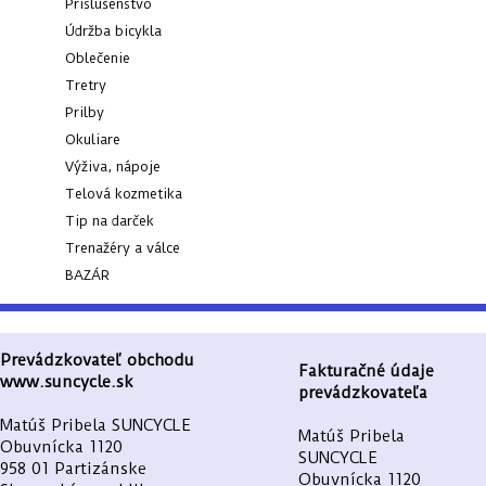
Príslušenstvo
Google Inc., ktorá následne tieto dáta anonymizuje. Po
Údržba bicykla
anonymizácii sa už nejedná o osobné údaje, pretože
anonymizované cookies nemožno priradiť konkrétnemu
Oblečenie
užívateľovi, resp. konkrétnej osobe. My pracujeme iba s
Tretry
cookies v anonymizovanej podobe.
Prilby
Reklamné cookies
Okuliare
Reklamné cookies používame my alebo naši partneri, aby sme
Vám mohli zobraziť vhodné obsahy alebo reklamy ako na
Výživa, nápoje
našich stránkach, tak na stránkach tretích subjektov. Na
Telová kozmetika
základe týchto informácií nie je spravidla možná
Tip na darček
bezprostredná identifikácia Vašej osoby, pretože sú používané
Trenažéry a válce
iba anonymizované údaje.
BAZÁR
KONTAKT
Prevádzkovateľ obchodu
Fakturačné údaje
www.suncycle.sk
prevádzkovateľa
Matúš Pribela SUNCYCLE
Matúš Pribela
Obuvnícka 1120
SUNCYCLE
958 01 Partizánske
Obuvnícka 1120