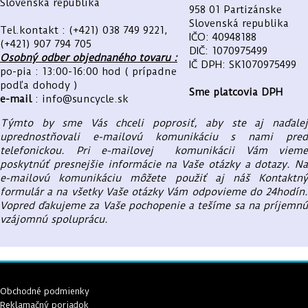
Slovenská republika
958 01 Partizánske
Slovenská republika
Tel.kontakt : (+421) 038 749 9221,
IČO: 40948188
(+421) 907 794 705
DIČ: 1070975499
Osobný odber objednaného tovaru :
IČ DPH: SK1070975499
po-pia : 13:00-16:00 hod ( prípadne
podľa dohody )
Sme platcovia DPH
e-mail
: info@suncycle.sk
Týmto by sme Vás chceli poprosiť, aby ste aj naďalej
uprednostňovali e-mailovú komunikáciu s nami pred
telefonickou. Pri e-mailovej komunikácii Vám vieme
poskytnúť presnejšie informácie na Vaše otázky a dotazy. Na
e-mailovú komunikáciu môžete použiť aj náš Kontaktný
formulár a na všetky Vaše otázky Vám odpovieme do 24hodín.
Vopred ďakujeme za Vaše pochopenie a tešíme sa na príjemnú
vzájomnú spoluprácu.
Obchodné podmienky
Reklamačný poriadok