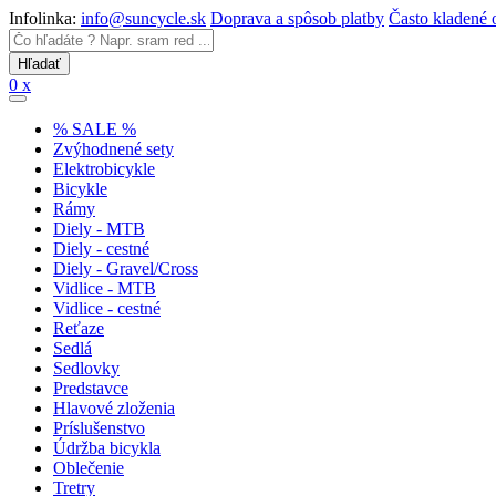
Infolinka:
info@suncycle.sk
Doprava a spôsob platby
Často kladené 
0 x
% SALE %
Zvýhodnené sety
Elektrobicykle
Bicykle
Rámy
Diely - MTB
Diely - cestné
Diely - Gravel/Cross
Vidlice - MTB
Vidlice - cestné
Reťaze
Sedlá
Sedlovky
Predstavce
Hlavové zloženia
Príslušenstvo
Údržba bicykla
Oblečenie
Tretry