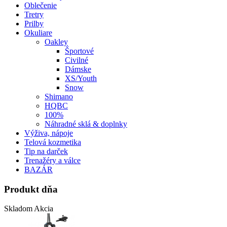
Oblečenie
Tretry
Prilby
Okuliare
Oakley
Športové
Civilné
Dámske
XS/Youth
Snow
Shimano
HQBC
100%
Náhradné sklá & doplnky
Výživa, nápoje
Telová kozmetika
Tip na darček
Trenažéry a válce
BAZÁR
Produkt dňa
Skladom
Akcia