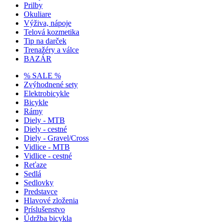
Prilby
Okuliare
Výživa, nápoje
Telová kozmetika
Tip na darček
Trenažéry a válce
BAZÁR
% SALE %
Zvýhodnené sety
Elektrobicykle
Bicykle
Rámy
Diely - MTB
Diely - cestné
Diely - Gravel/Cross
Vidlice - MTB
Vidlice - cestné
Reťaze
Sedlá
Sedlovky
Predstavce
Hlavové zloženia
Príslušenstvo
Údržba bicykla