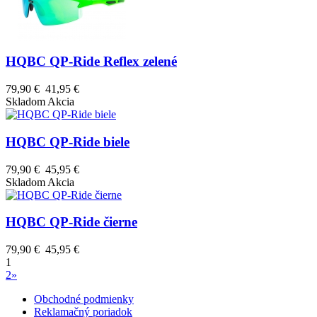
HQBC QP-Ride Reflex zelené
79,90 €
41,95 €
Skladom
Akcia
HQBC QP-Ride biele
79,90 €
45,95 €
Skladom
Akcia
HQBC QP-Ride čierne
79,90 €
45,95 €
1
2
»
Obchodné podmienky
Reklamačný poriadok