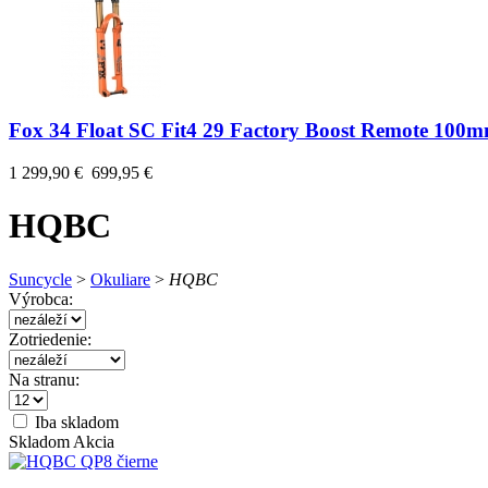
Fox 34 Float SC Fit4 29 Factory Boost Remote 100
1 299,90 €
699,95 €
HQBC
Suncycle
>
Okuliare
>
HQBC
Výrobca:
Zotriedenie:
Na stranu:
Iba skladom
Skladom
Akcia