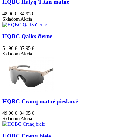
HQBC Ralyq Titan matné
48,90 €
34,95 €
Skladom
Akcia
HQBC Qalks čierne
51,90 €
37,95 €
Skladom
Akcia
HQBC Cranq matné pieskové
49,90 €
34,95 €
Skladom
Akcia
HQBC Cranq biele