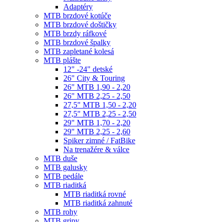
Adaptéry
MTB brzdové kotúče
MTB brzdové doštičky
MTB brzdy ráfkové
MTB brzdové špalky
MTB zapletané kolesá
MTB plášte
12" -24" detské
26" City & Touring
26" MTB 1,90 - 2,20
26" MTB 2,25 - 2,50
27,5" MTB 1,50 - 2,20
27,5" MTB 2,25 - 2,50
29" MTB 1,70 - 2,20
29" MTB 2,25 - 2,60
Spiker zimné / FatBike
Na trenažére & válce
MTB duše
MTB galusky
MTB pedále
MTB riaditká
MTB riaditká rovné
MTB riaditká zahnuté
MTB rohy
MTB gripy