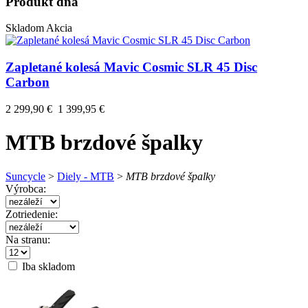
Produkt dňa
Skladom
Akcia
Zapletané kolesá Mavic Cosmic SLR 45 Disc
Carbon
2 299,90 €
1 399,95 €
MTB brzdové špalky
Suncycle
>
Diely - MTB
>
MTB brzdové špalky
Výrobca:
Zotriedenie:
Na stranu:
Iba skladom