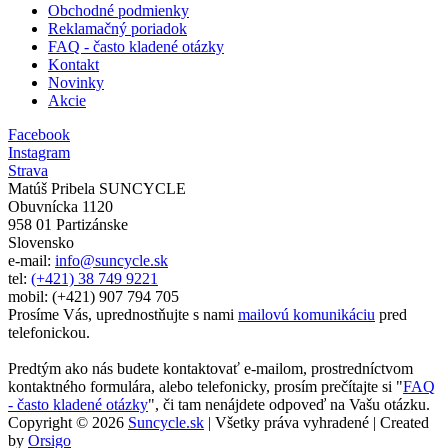
Obchodné podmienky
Reklamačný poriadok
FAQ - často kladené otázky
Kontakt
Novinky
Akcie
Facebook
Instagram
Strava
Matúš Pribela SUNCYCLE
Obuvnícka 1120
958 01 Partizánske
Slovensko
e-mail:
info@suncycle.sk
tel:
(+421) 38 749 9221
mobil: (+421) 907 794 705
Prosíme Vás, uprednostňujte s nami
mailovú komunikáciu
pred
telefonickou.
Predtým ako nás budete kontaktovať e-mailom, prostredníctvom
kontaktného formulára, alebo telefonicky, prosím prečítajte si "
FAQ
- často kladené otázky
", či tam nenájdete odpoveď na Vašu otázku.
Copyright © 2026
Suncycle.sk
| Všetky práva vyhradené | Created
by
Orsigo