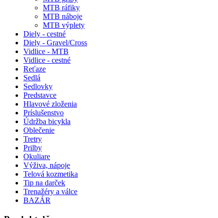
MTB ráfiky
MTB náboje
MTB výplety
Diely - cestné
Diely - Gravel/Cross
Vidlice - MTB
Vidlice - cestné
Reťaze
Sedlá
Sedlovky
Predstavce
Hlavové zloženia
Príslušenstvo
Údržba bicykla
Oblečenie
Tretry
Prilby
Okuliare
Výživa, nápoje
Telová kozmetika
Tip na darček
Trenažéry a válce
BAZÁR