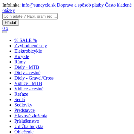
Infolinka:
info@suncycle.sk
Doprava a spôsob platby
Často kladené
otázky
0 x
% SALE %
Zvýhodnené sety
Elektrobicykle
Bicykle
Rámy
Diely - MTB
Diely - cestné
Diely - Gravel/Cross
Vidlice - MTB
Vidlice - cestné
Reťaze
Sedlá
Sedlovky
Predstavce
Hlavové zloženia
Príslušenstvo
Údržba bicykla
Oblečenie