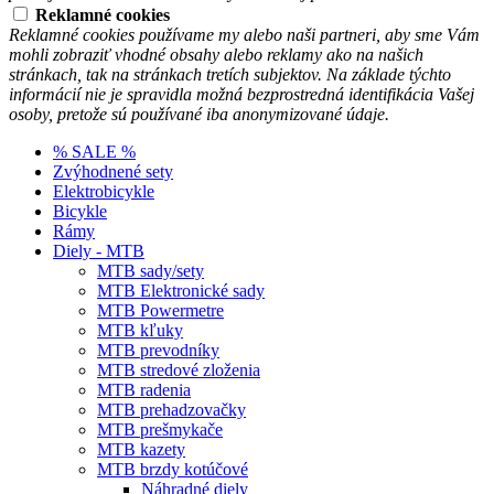
Reklamné cookies
Reklamné cookies používame my alebo naši partneri, aby sme Vám
mohli zobraziť vhodné obsahy alebo reklamy ako na našich
stránkach, tak na stránkach tretích subjektov. Na základe týchto
informácií nie je spravidla možná bezprostredná identifikácia Vašej
osoby, pretože sú používané iba anonymizované údaje.
% SALE %
Zvýhodnené sety
Elektrobicykle
Bicykle
Rámy
Diely - MTB
MTB sady/sety
MTB Elektronické sady
MTB Powermetre
MTB kľuky
MTB prevodníky
MTB stredové zloženia
MTB radenia
MTB prehadzovačky
MTB prešmykače
MTB kazety
MTB brzdy kotúčové
Náhradné diely