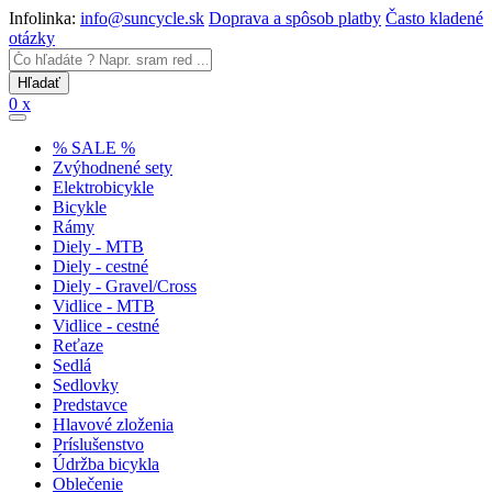
Infolinka:
info@suncycle.sk
Doprava a spôsob platby
Často kladené
otázky
0 x
% SALE %
Zvýhodnené sety
Elektrobicykle
Bicykle
Rámy
Diely - MTB
Diely - cestné
Diely - Gravel/Cross
Vidlice - MTB
Vidlice - cestné
Reťaze
Sedlá
Sedlovky
Predstavce
Hlavové zloženia
Príslušenstvo
Údržba bicykla
Oblečenie