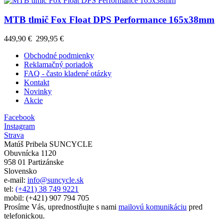
MTB tlmič Fox Float DPS Performance 165x38mm
449,90 €
299,95 €
Obchodné podmienky
Reklamačný poriadok
FAQ - často kladené otázky
Kontakt
Novinky
Akcie
Facebook
Instagram
Strava
Matúš Pribela SUNCYCLE
Obuvnícka 1120
958 01 Partizánske
Slovensko
e-mail:
info@suncycle.sk
tel:
(+421) 38 749 9221
mobil: (+421) 907 794 705
Prosíme Vás, uprednostňujte s nami
mailovú komunikáciu
pred
telefonickou.