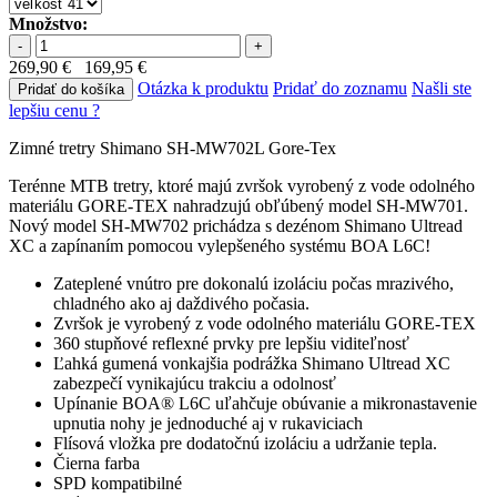
Množstvo:
-
+
269,90 €
169,95 €
Otázka k produktu
Pridať do zoznamu
Našli ste
Pridať do košíka
lepšiu cenu ?
Zimné tretry Shimano SH-MW702L Gore-Tex
Terénne MTB tretry, ktoré majú zvršok vyrobený z vode odolného
materiálu GORE-TEX nahradzujú obľúbený model SH-MW701.
Nový model SH-MW702 prichádza s dezénom Shimano Ultread
XC a zapínaním pomocou vylepšeného systému BOA L6C!
Zateplené vnútro pre dokonalú izoláciu počas mrazivého,
chladného ako aj daždivého počasia.
Zvršok je vyrobený z vode odolného materiálu GORE-TEX
360 stupňové reflexné prvky pre lepšiu viditeľnosť
Ľahká gumená vonkajšia podrážka Shimano Ultread XC
zabezpečí vynikajúcu trakciu a odolnosť
Upínanie BOA® L6C uľahčuje obúvanie a mikronastavenie
upnutia nohy je jednoduché aj v rukaviciach
Flísová vložka pre dodatočnú izoláciu a udržanie tepla.
Čierna farba
SPD kompatibilné