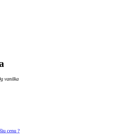
a
0g vanilka
pšiu cenu ?