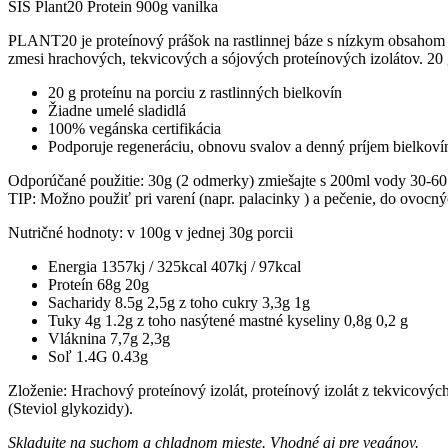
SIS Plant20 Protein 900g vanilka
PLANT20 je proteínový prášok na rastlinnej báze s nízkym obsahom 
zmesi hrachových, tekvicových a sójových proteínových izolátov. 20 g
20 g proteínu na porciu z rastlinných bielkovín
Žiadne umelé sladidlá
100% vegánska certifikácia
Podporuje regeneráciu, obnovu svalov a denný príjem bielkoví
Odporúčané použitie: 30g (2 odmerky) zmiešajte s 200ml vody 30-60 m
TIP: Možno použiť pri varení (napr. palacinky ) a pečenie, do ovocný
Nutričné ​​hodnoty: v 100g v jednej 30g porcii
Energia 1357kj / 325kcal 407kj / 97kcal
Proteín 68g 20g
Sacharidy 8.5g 2,5g z toho cukry 3,3g 1g
Tuky 4g 1.2g z toho nasýtené mastné kyseliny 0,8g 0,2 g
Vláknina 7,7g 2,3g
Soľ 1.4G 0.43g
Zloženie: Hrachový proteínový izolát, proteínový izolát z tekvicový
(Steviol glykozidy).
Skladujte na suchom a chladnom mieste. Vhodné aj pre vegánov.