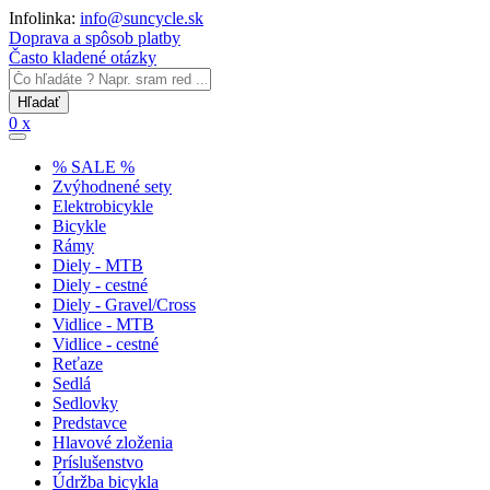
Infolinka:
info@suncycle.sk
Doprava a spôsob platby
Často kladené otázky
0 x
% SALE %
Zvýhodnené sety
Elektrobicykle
Bicykle
Rámy
Diely - MTB
Diely - cestné
Diely - Gravel/Cross
Vidlice - MTB
Vidlice - cestné
Reťaze
Sedlá
Sedlovky
Predstavce
Hlavové zloženia
Príslušenstvo
Údržba bicykla