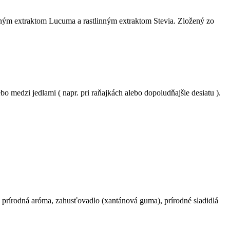
ným extraktom Lucuma a rastlinným extraktom Stevia. Zložený zo
 medzi jedlami ( napr. pri raňajkách alebo dopoludňajšie desiatu ).
, prírodná aróma, zahusťovadlo (xantánová guma), prírodné sladidlá