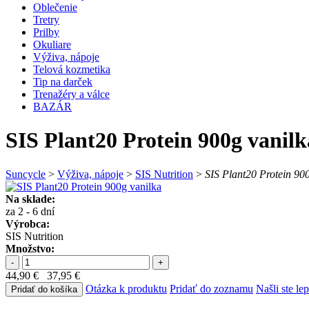
Oblečenie
Tretry
Prilby
Okuliare
Výživa, nápoje
Telová kozmetika
Tip na darček
Trenažéry a válce
BAZÁR
SIS Plant20 Protein 900g vanilk
Suncycle
>
Výživa, nápoje
>
SIS Nutrition
>
SIS Plant20 Protein 90
Na sklade:
za 2 - 6 dní
Výrobca:
SIS Nutrition
Množstvo:
-
+
44,90 €
37,95 €
Otázka k produktu
Pridať do zoznamu
Našli ste le
Pridať do košíka