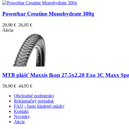
Powerbar Creatine Monohydrate 300g
29,90 €
26,95 €
Akcia
MTB plášť Maxxis Ikon 27.5x2.20 Exo 3C Maxx Sp
59,90 €
44,95 €
Obchodné podmienky
Reklamačný poriadok
FAQ - často kladené otázky
Kontakt
Novinky
Akcie