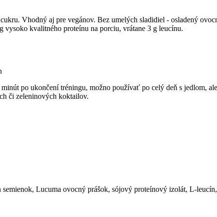
cukru. Vhodný aj pre vegánov. Bez umelých sladidiel - osladený ovoc
 vysoko kvalitného proteínu na porciu, vrátane 3 g leucínu.
n
inút po ukončení tréningu, možno používať po celý deň s jedlom, alebo
ch či zeleninových koktailov.
ch semienok, Lucuma ovocný prášok, sójový proteínový izolát, L-leucín