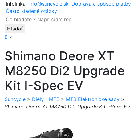
Infolinka:
info@suncycle.sk
Doprava a spôsob platby
Často kladené otázky
0 x
Shimano Deore XT
M8250 Di2 Upgrade
Kit I-Spec EV
Suncycle
>
Diely - MTB
>
MTB Elektronické sady
>
Shimano Deore XT M8250 Di2 Upgrade Kit I-Spec EV