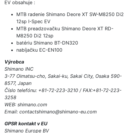
EV obsahuje :
MTB radenie Shimano Deore XT SW-M8250 Di2
12sp I-Spec EV
MTB preadzovačku Shimano Deore XT RD-
M8250 Di2 12sp
batériu Shimano BT-DN320
nabíjačku EC-EN100
Výrobca
Shimano INC
3-77 Oimatsu-cho, Sakai-ku, Sakai City, Osaka 590-
8577, Japan
Číslo telefónu: +81-72-223-3210 / FAX:+81-72-223-
3258
WEB: shimano.com
Email: contactshimano@shimano-eu.com
GPSR kontakt v EU
Shimano Europe BV