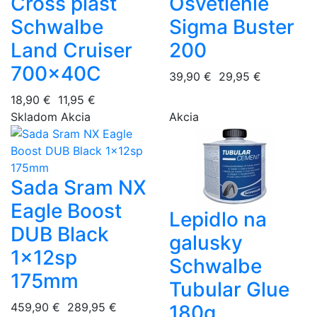
Cross plášť
Osvetlenie
Schwalbe
Sigma Buster
Land Cruiser
200
700x40C
39,90 €
29,95 €
18,90 €
11,95 €
Skladom
Akcia
Akcia
Sada Sram NX
Eagle Boost
Lepidlo na
DUB Black
galusky
1x12sp
Schwalbe
175mm
Tubular Glue
459,90 €
289,95 €
180g