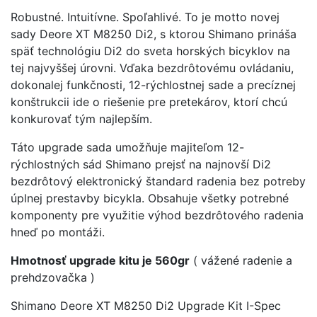
Robustné. Intuitívne. Spoľahlivé. To je motto novej
sady Deore XT M8250 Di2, s ktorou Shimano prináša
späť technológiu Di2 do sveta horských bicyklov na
tej najvyššej úrovni. Vďaka bezdrôtovému ovládaniu,
dokonalej funkčnosti, 12-rýchlostnej sade a precíznej
konštrukcii ide o riešenie pre pretekárov, ktorí chcú
konkurovať tým najlepším.
Táto upgrade sada umožňuje majiteľom 12-
rýchlostných sád Shimano prejsť na najnovší Di2
bezdrôtový elektronický štandard radenia bez potreby
úplnej prestavby bicykla. Obsahuje všetky potrebné
komponenty pre využitie výhod bezdrôtového radenia
hneď po montáži.
Hmotnosť upgrade kitu je 560gr
( vážené radenie a
prehdzovačka )
Shimano Deore XT M8250 Di2 Upgrade Kit I-Spec