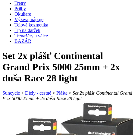
Tretry
Prilby
Okuliare
Výživa, nápoje
Telová kozmetika
Tip na darček
Trenažéry a válce
BAZÁR
Set 2x plášť Continental
Grand Prix 5000 25mm + 2x
duša Race 28 light
Suncycle
>
Diely - cestné
>
Plášte
>
Set 2x plášť Continental Grand
Prix 5000 25mm + 2x duša Race 28 light