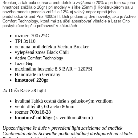
Breaker, a tak bola ochrana proti defektu zvýšená o 20% a pri tom sa jeho
hmotnosť znížila o 10gr ( pri modely v šírke 25mm )! Konštruktérom sa u
nového modelu podarilo znížiť o 12% aj valivý odpor oproti jeho
predchodcu Grand Prix 4000S II.
Boli pridané aj dve novinky, ako je Active
Comfort Technology, ktorá má za účel absorbovať vibrácie a Lazer Grip
poskytujúce lepšiu priľnavosť v zákrutách.
rozmer: 700x25C
TPI 3x110
ochrana proti defektu Vectran Breaker
vylepšená zmes Black Chili
Active Comfort Technology
Lazer Grip
maximálnu hustenie 8,5 BAR = 120PSI
Handmade in Germany
hmotnosť 220gr
2x Duša Race 28 light
kvalitná ľahká cestná duša s galuskovým ventilom
ventil dlhý 40, 60 alebo 80mm
rozmer 700x18-28
hmotnosť od 65gr
( s ventilom 40mm )
Upozorňujeme že duše v prevedení light zasielame od značiek
Continental alebo Schwalbe podla aktuálnej dostupnosti na sklade.