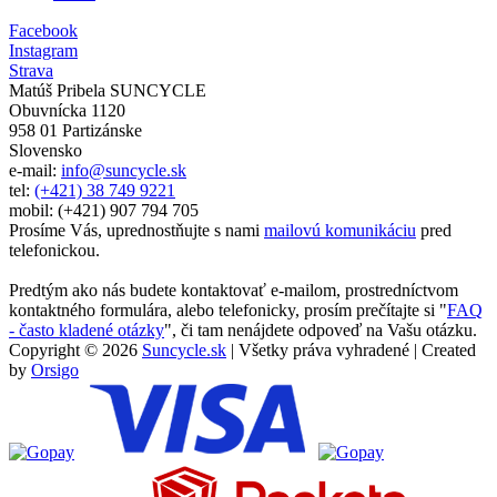
Facebook
Instagram
Strava
Matúš Pribela SUNCYCLE
Obuvnícka 1120
958 01 Partizánske
Slovensko
e-mail:
info@suncycle.sk
tel:
(+421) 38 749 9221
mobil: (+421) 907 794 705
Prosíme Vás, uprednostňujte s nami
mailovú komunikáciu
pred
telefonickou.
Predtým ako nás budete kontaktovať e-mailom, prostredníctvom
kontaktného formulára, alebo telefonicky, prosím prečítajte si "
FAQ
- často kladené otázky
", či tam nenájdete odpoveď na Vašu otázku.
Copyright © 2026
Suncycle.sk
| Všetky práva vyhradené | Created
by
Orsigo