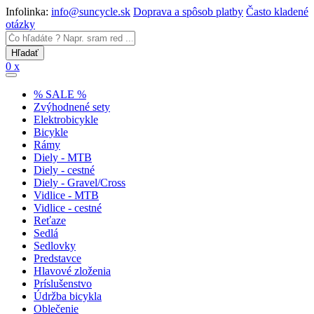
Infolinka:
info@suncycle.sk
Doprava a spôsob platby
Často kladené
otázky
0 x
% SALE %
Zvýhodnené sety
Elektrobicykle
Bicykle
Rámy
Diely - MTB
Diely - cestné
Diely - Gravel/Cross
Vidlice - MTB
Vidlice - cestné
Reťaze
Sedlá
Sedlovky
Predstavce
Hlavové zloženia
Príslušenstvo
Údržba bicykla
Oblečenie