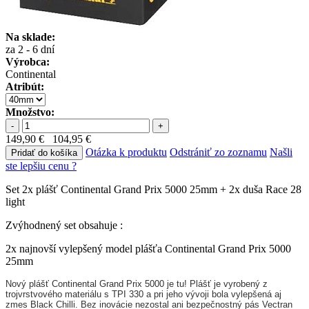
Na sklade:
za 2 - 6 dní
Výrobca:
Continental
Atribút:
Množstvo:
-
+
149,90 €
104,95 €
Otázka k produktu
Odstrániť zo zoznamu
Našli
Pridať do košíka
ste lepšiu cenu ?
Set 2x plášť Continental Grand Prix 5000 25mm + 2x duša Race 28
light
Zvýhodnený set obsahuje :
2x najnovší vylepšený model plášťa Continental Grand Prix 5000
25mm
Nový plášť Continental Grand Prix 5000 je tu! Plášť je vyrobený z
trojvrstvového materiálu s TPI 330 a pri jeho vývoji bola vylepšená aj
zmes Black Chilli. Bez inovácie nezostal ani bezpečnostný pás Vectran