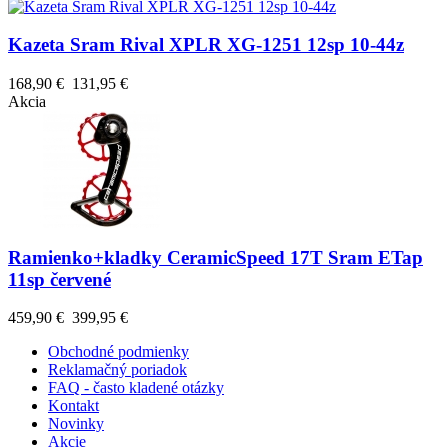
Kazeta Sram Rival XPLR XG-1251 12sp 10-44z
168,90 €
131,95 €
Akcia
Ramienko+kladky CeramicSpeed 17T Sram ETap
11sp červené
459,90 €
399,95 €
Obchodné podmienky
Reklamačný poriadok
FAQ - často kladené otázky
Kontakt
Novinky
Akcie