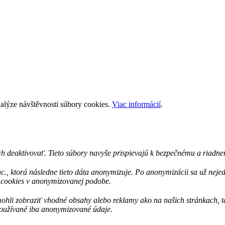
nalýze návštěvnosti súbory cookies.
Viac informácií
.
h deaktivovať. Tieto súbory navyše prispievajú k bezpečnému a riadnem
c., ktorá následne tieto dáta anonymizuje. Po anonymizácii sa už nej
s cookies v anonymizovanej podobe.
i zobraziť vhodné obsahy alebo reklamy ako na našich stránkach, tak 
 používané iba anonymizované údaje.