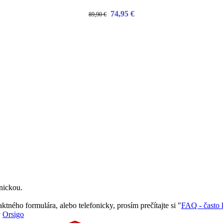
74,95 €
89,90 €
nickou.
ného formulára, alebo telefonicky, prosím prečítajte si "
FAQ - často 
y
Orsigo