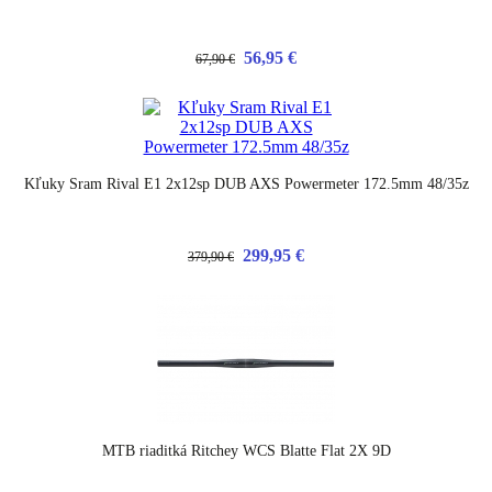
56,95 €
67,90 €
Kľuky Sram Rival E1 2x12sp DUB AXS Powermeter 172.5mm 48/35z
299,95 €
379,90 €
MTB riaditká Ritchey WCS Blatte Flat 2X 9D