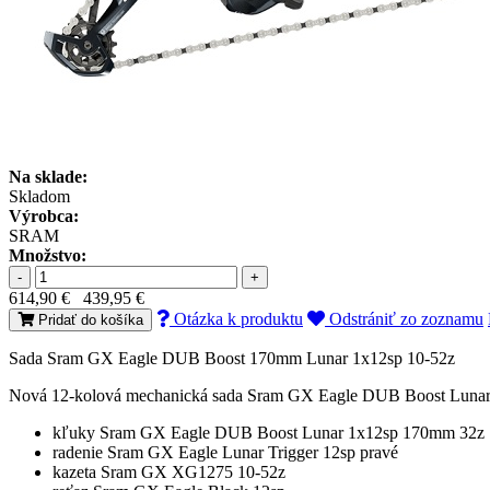
Na sklade:
Skladom
Výrobca:
SRAM
Množstvo:
-
+
614,90 €
439,95 €
Otázka k produktu
Odstrániť zo zoznamu
Pridať do košíka
Sada Sram GX Eagle DUB Boost 170mm Lunar 1x12sp 10-52z
Nová 12-kolová mechanická sada Sram GX Eagle DUB Boost Lunar 
kľuky Sram GX Eagle DUB Boost Lunar 1x12sp 170mm 32z
radenie Sram GX Eagle Lunar Trigger 12sp pravé
kazeta Sram GX XG1275 10-52z