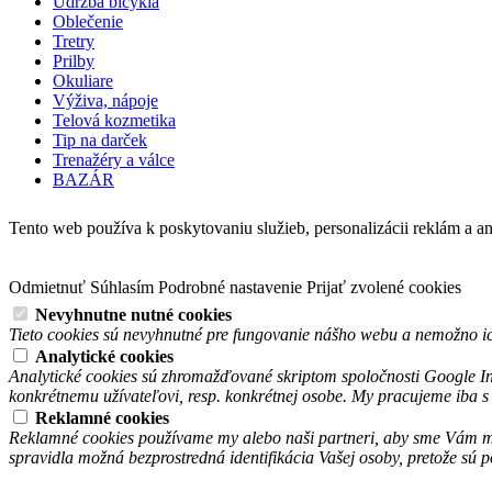
Údržba bicykla
Oblečenie
Tretry
Prilby
Okuliare
Výživa, nápoje
Telová kozmetika
Tip na darček
Trenažéry a válce
BAZÁR
Tento web používa k poskytovaniu služieb, personalizácii reklám a a
Odmietnuť
Súhlasím
Podrobné nastavenie
Prijať zvolené cookies
Nevyhnutne nutné cookies
Tieto cookies sú nevyhnutné pre fungovanie nášho webu a nemožno ic
Analytické cookies
Analytické cookies sú zhromažďované skriptom spoločnosti Google In
konkrétnemu užívateľovi, resp. konkrétnej osobe. My pracujeme iba 
Reklamné cookies
Reklamné cookies používame my alebo naši partneri, aby sme Vám mohl
spravidla možná bezprostredná identifikácia Vašej osoby, pretože sú