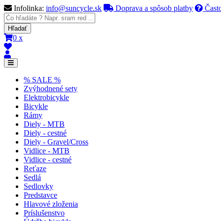
Infolinka:
info@suncycle.sk
Doprava a spôsob platby
Často
0 x
% SALE %
Zvýhodnené sety
Elektrobicykle
Bicykle
Rámy
Diely - MTB
Diely - cestné
Diely - Gravel/Cross
Vidlice - MTB
Vidlice - cestné
Reťaze
Sedlá
Sedlovky
Predstavce
Hlavové zloženia
Príslušenstvo