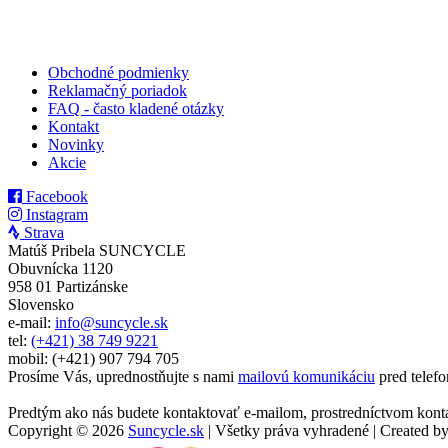
Obchodné podmienky
Reklamačný poriadok
FAQ - často kladené otázky
Kontakt
Novinky
Akcie
Facebook
Instagram
Strava
Matúš Pribela SUNCYCLE
Obuvnícka 1120
958 01 Partizánske
Slovensko
e-mail:
info@suncycle.sk
tel:
(+421) 38 749 9221
mobil: (+421) 907 794 705
Prosíme Vás, uprednostňujte s nami
mailovú komunikáciu
pred telefo
Predtým ako nás budete kontaktovať e-mailom, prostredníctvom kontakt
Copyright © 2026
Suncycle.sk
| Všetky práva vyhradené | Created b