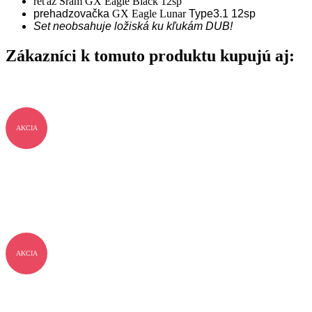
reťaz Sram GX Eagle Black 12sp
prehadzovačka
GX Eagle Lunar
Type3.1 12sp
Set neobsahuje ložiská ku kľukám DUB!
Zákazníci k tomuto produktu kupujú aj:
AKCIA
AKCIA