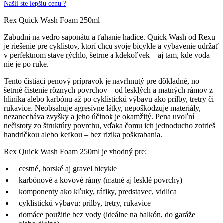
Našli ste lepšiu cenu ?
Rex Quick Wash Foam 250ml
Zabudni na vedro saponátu a ťahanie hadice. Quick Wash od Rexu
je riešenie pre cyklistov, ktorí chcú svoje bicykle a vybavenie udržať
v perfektnom stave rýchlo, šetrne a kdekoľvek – aj tam, kde voda
nie je po ruke.
Tento čistiaci penový prípravok je navrhnutý pre dôkladné, no
šetrné čistenie rôznych povrchov – od lesklých a matných rámov z
hliníka alebo karbónu až po cyklistickú výbavu ako prilby, tretry či
rukavice. Neobsahuje agresívne látky, nepoškodzuje materiály,
nezanecháva zvyšky a jeho účinok je okamžitý. Pena uvoľní
nečistoty zo štruktúry povrchu, vďaka čomu ich jednoducho zotrieš
handričkou alebo kefkou – bez rizika poškrabania.
Rex Quick Wash Foam 250ml je vhodný pre:
cestné, horské aj gravel bicykle
karbónové a kovové rámy (matné aj lesklé povrchy)
komponenty ako kľuky, ráfiky, predstavec, vidlica
cyklistickú výbavu: prilby, tretry, rukavice
domáce použitie bez vody (ideálne na balkón, do garáže