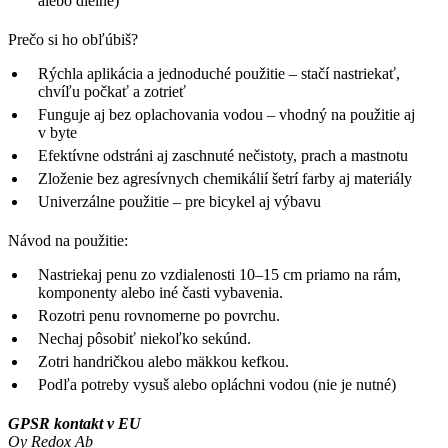
alebo dielne)
Prečo si ho obľúbiš?
Rýchla aplikácia a jednoduché použitie – stačí nastriekať,
chvíľu počkať a zotrieť
Funguje aj bez oplachovania vodou – vhodný na použitie aj
v byte
Efektívne odstráni aj zaschnuté nečistoty, prach a mastnotu
Zloženie bez agresívnych chemikálií šetrí farby aj materiály
Univerzálne použitie – pre bicykel aj výbavu
Návod na použitie:
Nastriekaj penu zo vzdialenosti 10–15 cm priamo na rám,
komponenty alebo iné časti vybavenia.
Rozotri penu rovnomerne po povrchu.
Nechaj pôsobiť niekoľko sekúnd.
Zotri handričkou alebo mäkkou kefkou.
Podľa potreby vysuš alebo opláchni vodou (nie je nutné)
GPSR kontakt v EU
Oy Redox Ab