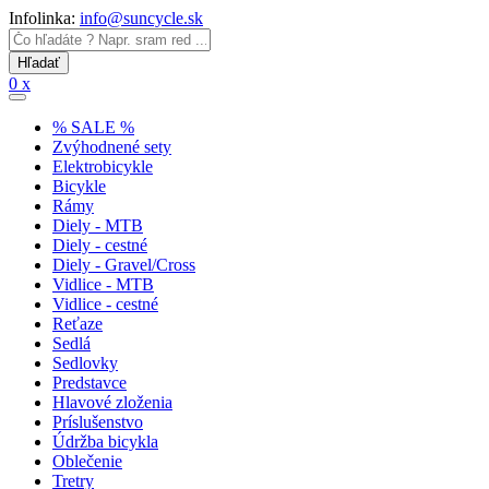
Infolinka:
info@suncycle.sk
0 x
% SALE %
Zvýhodnené sety
Elektrobicykle
Bicykle
Rámy
Diely - MTB
Diely - cestné
Diely - Gravel/Cross
Vidlice - MTB
Vidlice - cestné
Reťaze
Sedlá
Sedlovky
Predstavce
Hlavové zloženia
Príslušenstvo
Údržba bicykla
Oblečenie
Tretry