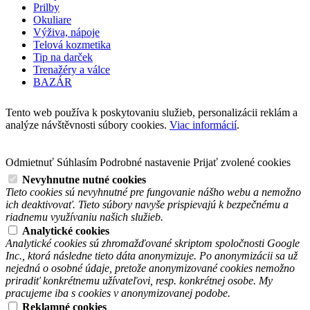
Prilby
Okuliare
Výživa, nápoje
Telová kozmetika
Tip na darček
Trenažéry a válce
BAZÁR
Tento web používa k poskytovaniu služieb, personalizácii reklám a
analýze návštěvnosti súbory cookies.
Viac informácií
.
Odmietnuť
Súhlasím
Podrobné nastavenie
Prijať zvolené cookies
Nevyhnutne nutné cookies
Tieto cookies sú nevyhnutné pre fungovanie nášho webu a nemožno
ich deaktivovať. Tieto súbory navyše prispievajú k bezpečnému a
riadnemu využívaniu našich služieb.
Analytické cookies
Analytické cookies sú zhromažďované skriptom spoločnosti Google
Inc., ktorá následne tieto dáta anonymizuje. Po anonymizácii sa už
nejedná o osobné údaje, pretože anonymizované cookies nemožno
priradiť konkrétnemu užívateľovi, resp. konkrétnej osobe. My
pracujeme iba s cookies v anonymizovanej podobe.
Reklamné cookies