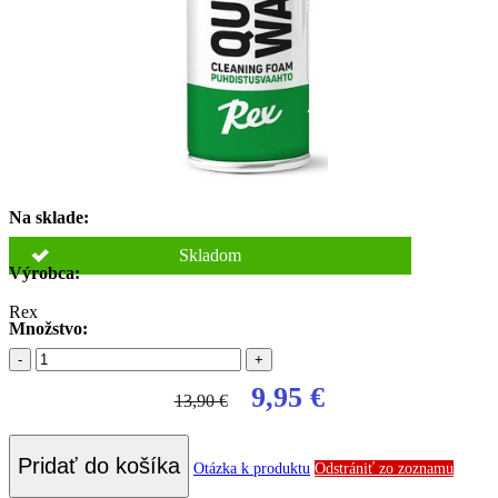
Na sklade:
Skladom
Výrobca:
Rex
Množstvo:
-
+
9,95 €
13,90 €
Pridať do košíka
Otázka k produktu
Odstrániť zo zoznamu