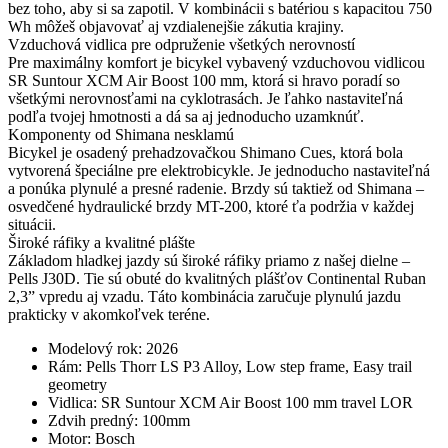
bez toho, aby si sa zapotil. V kombinácii s batériou s kapacitou 750
Wh môžeš objavovať aj vzdialenejšie zákutia krajiny.
Vzduchová vidlica pre odpruženie všetkých nerovností
Pre maximálny komfort je bicykel vybavený vzduchovou vidlicou
SR Suntour XCM Air Boost 100 mm, ktorá si hravo poradí so
všetkými nerovnosťami na cyklotrasách. Je ľahko nastaviteľná
podľa tvojej hmotnosti a dá sa aj jednoducho uzamknúť.
Komponenty od Shimana nesklamú
Bicykel je osadený prehadzovačkou Shimano Cues, ktorá bola
vytvorená špeciálne pre elektrobicykle. Je jednoducho nastaviteľná
a ponúka plynulé a presné radenie. Brzdy sú taktiež od Shimana –
osvedčené hydraulické brzdy MT-200, ktoré ťa podržia v každej
situácii.
Široké ráfiky a kvalitné plášte
Základom hladkej jazdy sú široké ráfiky priamo z našej dielne –
Pells J30D. Tie sú obuté do kvalitných plášťov Continental Ruban
2,3” vpredu aj vzadu. Táto kombinácia zaručuje plynulú jazdu
prakticky v akomkoľvek teréne.
Modelový rok: 2026
Rám: Pells Thorr LS P3 Alloy, Low step frame, Easy trail
geometry
Vidlica: SR Suntour XCM Air Boost 100 mm travel LOR
Zdvih predný: 100mm
Motor: Bosch