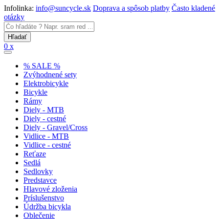
Infolinka:
info@suncycle.sk
Doprava a spôsob platby
Často kladené
otázky
0 x
% SALE %
Zvýhodnené sety
Elektrobicykle
Bicykle
Rámy
Diely - MTB
Diely - cestné
Diely - Gravel/Cross
Vidlice - MTB
Vidlice - cestné
Reťaze
Sedlá
Sedlovky
Predstavce
Hlavové zloženia
Príslušenstvo
Údržba bicykla
Oblečenie