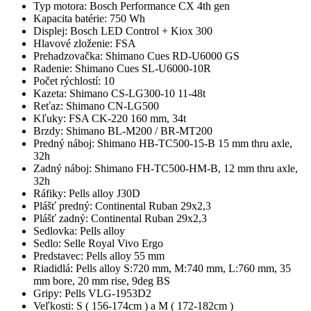
Typ motora: Bosch Performance CX 4th gen
Kapacita batérie: 750 Wh
Displej: Bosch LED Control + Kiox 300
Hlavové zloženie: FSA
Prehadzovačka: Shimano Cues RD-U6000 GS
Radenie: Shimano Cues SL-U6000-10R
Počet rýchlostí: 10
Kazeta: Shimano CS-LG300-10 11-48t
Reťaz: Shimano CN-LG500
Kľuky: FSA CK-220 160 mm, 34t
Brzdy: Shimano BL-M200 / BR-MT200
Predný náboj: Shimano HB-TC500-15-B 15 mm thru axle,
32h
Zadný náboj: Shimano FH-TC500-HM-B, 12 mm thru axle,
32h
Ráfiky: Pells alloy J30D
Plášť predný: Continental Ruban 29x2,3
Plášť zadný: Continental Ruban 29x2,3
Sedlovka: Pells alloy
Sedlo: Selle Royal Vivo Ergo
Predstavec: Pells alloy 55 mm
Riadidlá: Pells alloy S:720 mm, M:740 mm, L:760 mm, 35
mm bore, 20 mm rise, 9deg BS
Gripy: Pells VLG-1953D2
Veľkosti: S ( 156-174cm ) a M ( 172-182cm )