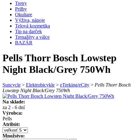
Tretry
Prilby
Okuliare
Výživa, nápoje
Telová kozmetika
Tip na darček
Trenažéry a válce
BAZÁR
Pells Thorr Bosch Lowstep
Night Black/Grey 750Wh
Suncycle
>
Elektrobicykle
>
eTreking/eCity
>
Pells Thorr Bosch
Lowstep Night Black/Grey 750Wh
Na sklade:
za 2 - 6 dní
Výrobca:
Pells
Atribút:
Množstvo: