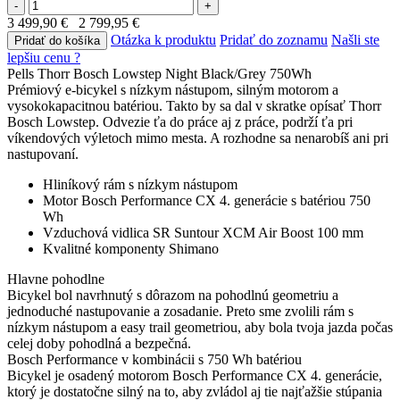
-
+
3 499,90 €
2 799,95 €
Otázka k produktu
Pridať do zoznamu
Našli ste
Pridať do košíka
lepšiu cenu ?
Pells Thorr Bosch Lowstep Night Black/Grey 750Wh
Prémiový e-bicykel s nízkym nástupom, silným motorom a
vysokokapacitnou batériou. Takto by sa dal v skratke opísať Thorr
Bosch Lowstep. Odvezie ťa do práce aj z práce, podrží ťa pri
víkendových výletoch mimo mesta. A rozhodne sa nenarobíš ani pri
nastupovaní.
Hliníkový rám s nízkym nástupom
Motor Bosch Performance CX 4. generácie s batériou 750
Wh
Vzduchová vidlica SR Suntour XCM Air Boost 100 mm
Kvalitné komponenty Shimano
Hlavne pohodlne
Bicykel bol navrhnutý s dôrazom na pohodlnú geometriu a
jednoduché nastupovanie a zosadanie. Preto sme zvolili rám s
nízkym nástupom a easy trail geometriou, aby bola tvoja jazda počas
celej doby pohodlná a bezpečná.
Bosch Performance v kombinácii s 750 Wh batériou
Bicykel je osadený motorom Bosch Performance CX 4. generácie,
ktorý je dostatočne silný na to, aby zvládol aj tie najťažšie stúpania