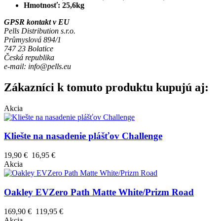
Hmotnosť: 25,6kg
GPSR kontakt v EU
Pells Distribution s.r.o.
Průmyslová 894/1
747 23 Bolatice
Česká republika
e-mail: info@pells.eu
Zákazníci k tomuto produktu kupujú aj:
Akcia
Kliešte na nasadenie plášťov Challenge
19,90 €
16,95 €
Akcia
Oakley EVZero Path Matte White/Prizm Road
169,90 €
119,95 €
Akcia