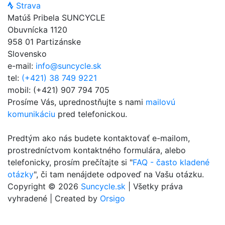
Strava
Matúš Pribela SUNCYCLE
Obuvnícka 1120
958 01 Partizánske
Slovensko
e-mail:
info@suncycle.sk
tel:
(+421) 38 749 9221
mobil: (+421) 907 794 705
Prosíme Vás, uprednostňujte s nami
mailovú
komunikáciu
pred telefonickou.
Predtým ako nás budete kontaktovať e-mailom,
prostredníctvom kontaktného formulára, alebo
telefonicky, prosím prečítajte si "
FAQ - často kladené
otázky
", či tam nenájdete odpoveď na Vašu otázku.
Copyright © 2026
Suncycle.sk
| Všetky práva
vyhradené | Created by
Orsigo