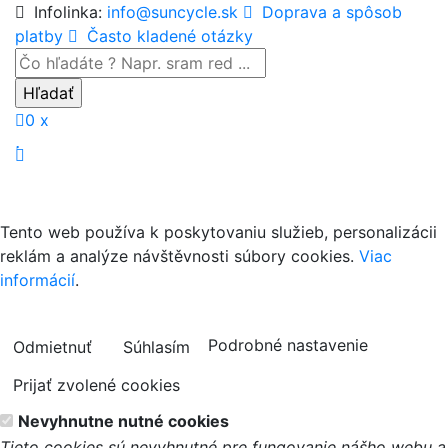
Infolinka:
info@suncycle.sk
Doprava a spôsob
platby
Často kladené otázky
0 x
Tento web používa k poskytovaniu služieb, personalizácii
reklám a analýze návštěvnosti súbory cookies.
Viac
informácií
.
Podrobné nastavenie
Odmietnuť
Súhlasím
Prijať zvolené cookies
Nevyhnutne nutné cookies
Tieto cookies sú nevyhnutné pre fungovanie nášho webu a