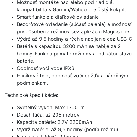
Možnosť montáže nad alebo pod riadidlá,
kompatibilita s Garmin/Wahoo pre čistý kokpit.
Smart funkcie a diaľkové ovládanie
Bezdrôtové ovládanie (súčasť balenia) a možnosť
prispôsobenia režimov cez aplikáciu Magicshine.
Výdrž až 9,5 hodiny a rýchle nabíjanie cez USB-C
Batéria s kapacitou 3200 mAh sa nabije za 2
hodiny. Funkcia pamäte režimov a indikátor stavu
batérie.
Odolnosť voči vode IPX6
Hliníkové telo, odolnosť voči dažďu a náročným
podmienkam.
Technické špecifikácie:
Svetelný výkon: Max 1300 lm
Dosah lúča: až 205 metrov
Kapacita batérie: 3.7V 3200mAh
Výdrž batérie: až 9,5 hodiny (podľa režimu)
Nabíjanie: USB-C, 2 hodiny