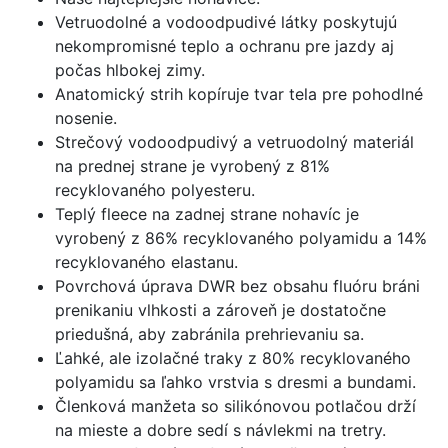
Vetruodolné a vodoodpudivé látky poskytujú
nekompromisné teplo a ochranu pre jazdy aj
počas hlbokej zimy.
Anatomický strih kopíruje tvar tela pre pohodlné
nosenie.
Strečový vodoodpudivý a vetruodolný materiál
na prednej strane je vyrobený z 81%
recyklovaného polyesteru.
Teplý fleece na zadnej strane nohavíc je
vyrobený z 86% recyklovaného polyamidu a 14%
recyklovaného elastanu.
Povrchová úprava DWR bez obsahu fluóru bráni
prenikaniu vlhkosti a zároveň je dostatočne
priedušná, aby zabránila prehrievaniu sa.
Ľahké, ale izolačné traky z 80% recyklovaného
polyamidu sa ľahko vrstvia s dresmi a bundami.
Členková manžeta so silikónovou potlačou drží
na mieste a dobre sedí s návlekmi na tretry.