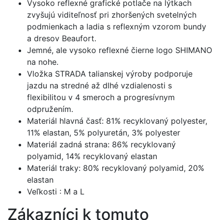
Vysoko reflexné grafické potlače na lýtkach
zvyšujú viditeľnosť pri zhoršených svetelných
podmienkach a ladia s reflexným vzorom bundy
a dresov Beaufort.
Jemné, ale vysoko reflexné čierne logo SHIMANO
na nohe.
Vložka STRADA talianskej výroby podporuje
jazdu na stredné až dlhé vzdialenosti s
flexibilitou v 4 smeroch a progresívnym
odpružením.
Materiál hlavná časť: 81% recyklovaný polyester,
11% elastan, 5% polyuretán, 3% polyester
Materiál zadná strana: 86% recyklovaný
polyamid, 14% recyklovaný elastan
Materiál traky: 80% recyklovaný polyamid, 20%
elastan
Veľkosti : M a L
Zákazníci k tomuto