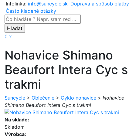
Infolinka:
info@suncycle.sk
Doprava a spôsob platby
Často kladené otázky
0 x
Nohavice Shimano
Beaufort Intera Cyc s
trakmi
Suncycle
>
Oblečenie
>
Cyklo nohavice
>
Nohavice
Shimano Beaufort Intera Cyc s trakmi
Na sklade:
Skladom
Výrobca: