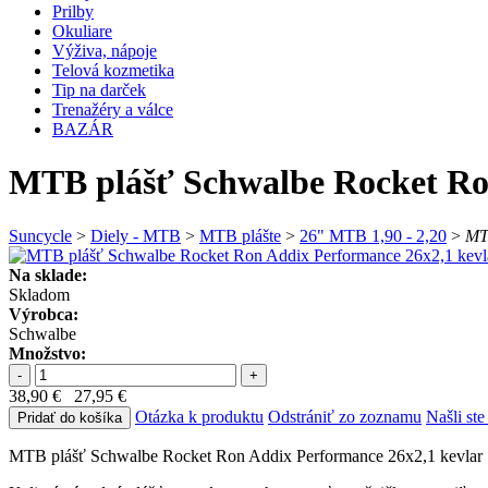
Prilby
Okuliare
Výživa, nápoje
Telová kozmetika
Tip na darček
Trenažéry a válce
BAZÁR
MTB plášť Schwalbe Rocket Ro
Suncycle
>
Diely - MTB
>
MTB plášte
>
26" MTB 1,90 - 2,20
>
MT
Na sklade:
Skladom
Výrobca:
Schwalbe
Množstvo:
-
+
38,90 €
27,95 €
Otázka k produktu
Odstrániť zo zoznamu
Našli ste
Pridať do košíka
MTB plášť Schwalbe Rocket Ron Addix Performance 26x2,1 kevlar