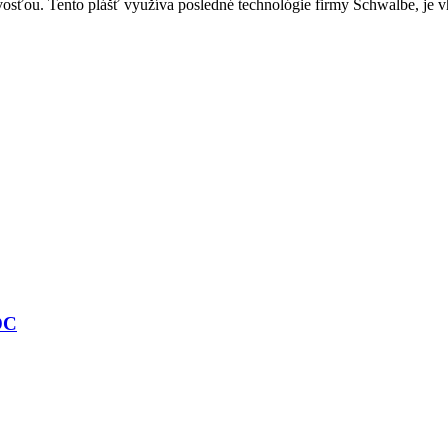
osťou. Tento plášť využíva posledné technológie firmy Schwalbe, je v
DC