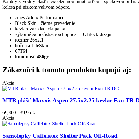
Kalitný závodný plášť s excelentnou hmotnosťou a špičkovou priľnav
kolesa pri nízkom valivom odpore.
zmes Addix Performance
Black Skin - čierne prevedenie
kevlarová skladacia patka
výborné samočistiace schopnosti - UBlock dizajn
rozmer 26x2,1
bočnica LiteSkin
67TPI
hmotnosť 480gr
Zákazníci k tomuto produktu kupujú aj:
Akcia
MTB plášť Maxxis Aspen 27.5x2.25 kevlar Exo TR 
69,90 €
39,95 €
Akcia
Samolepky Caffelatex Shelter Pack Off-Road