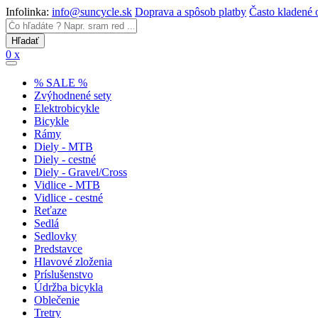
Infolinka:
info@suncycle.sk
Doprava a spôsob platby
Často kladené 
0 x
% SALE %
Zvýhodnené sety
Elektrobicykle
Bicykle
Rámy
Diely - MTB
Diely - cestné
Diely - Gravel/Cross
Vidlice - MTB
Vidlice - cestné
Reťaze
Sedlá
Sedlovky
Predstavce
Hlavové zloženia
Príslušenstvo
Údržba bicykla
Oblečenie
Tretry