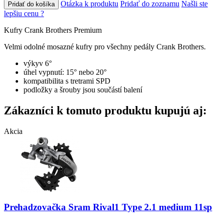
Otázka k produktu
Pridať do zoznamu
Našli ste
Pridať do košíka
lepšiu cenu ?
Kufry Crank Brothers Premium
Velmi odolné mosazné kufry pro všechny pedály Crank Brothers.
výkyv 6°
úhel vypnutí: 15° nebo 20°
kompatibilita s tretrami SPD
podložky a šrouby jsou součástí balení
Zákazníci k tomuto produktu kupujú aj:
Akcia
Prehadzovačka Sram Rival1 Type 2.1 medium 11sp