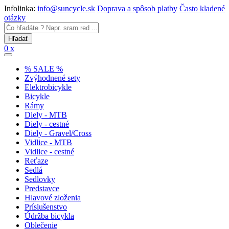
Infolinka:
info@suncycle.sk
Doprava a spôsob platby
Často kladené
otázky
0 x
% SALE %
Zvýhodnené sety
Elektrobicykle
Bicykle
Rámy
Diely - MTB
Diely - cestné
Diely - Gravel/Cross
Vidlice - MTB
Vidlice - cestné
Reťaze
Sedlá
Sedlovky
Predstavce
Hlavové zloženia
Príslušenstvo
Údržba bicykla
Oblečenie