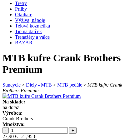
Tretry
Prilby
Okuliare
Výživa, nápoje
Telová kozmetika
Tip na darček
Trenažéry a válce
BAZÁR
MTB kufre Crank Brothers
Premium
Suncycle
>
Diely - MTB
>
MTB pedále
>
MTB kufre Crank
Brothers Premium
Na sklade:
na dotaz
Výrobca:
Crank Brothers
Množstvo:
-
+
27,90 €
21,95 €