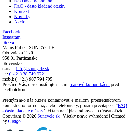
Reklamačný poriadok
FAQ - často kladené otázky
Kontakt
Novinky
Akcie
Facebook
Instagram
Strava
Matúš Pribela SUNCYCLE
Obuvnícka 1120
958 01 Partizánske
Slovensko
e-mail:
info@suncycle.sk
tel:
(+421) 38 749 9221
mobil: (+421) 907 794 705
Prosíme Vás, uprednostňujte s nami
mailovú komunikáciu
pred
telefonickou.
Predtým ako nás budete kontaktovať e-mailom, prostredníctvom
kontaktného formulára, alebo telefonicky, prosím prečítajte si "
FAQ
- často kladené otázky
", či tam nenájdete odpoveď na Vašu otázku.
Copyright © 2026
Suncycle.sk
| Všetky práva vyhradené | Created
by
Orsigo