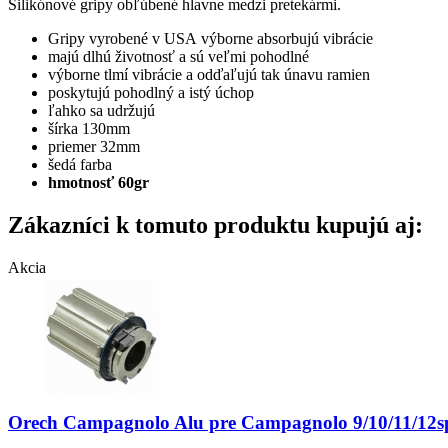
Silikónové gripy obľúbené hlavne medzi pretekármi.
Gripy vyrobené v USA výborne absorbujú vibrácie
majú dlhú životnosť a sú veľmi pohodlné
výborne tlmí vibrácie a odďaľujú tak únavu ramien
poskytujú pohodlný a istý úchop
ľahko sa udržujú
šírka 130mm
priemer 32mm
šedá farba
hmotnosť 60gr
Zákazníci k tomuto produktu kupujú aj:
Akcia
Orech Campagnolo Alu pre Campagnolo 9/10/11/12s