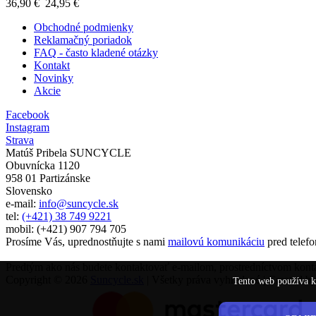
36,90 €
24,95 €
Obchodné podmienky
Reklamačný poriadok
FAQ - často kladené otázky
Kontakt
Novinky
Akcie
Facebook
Instagram
Strava
Matúš Pribela SUNCYCLE
Obuvnícka 1120
958 01 Partizánske
Slovensko
e-mail:
info@suncycle.sk
tel:
(+421) 38 749 9221
mobil: (+421) 907 794 705
Prosíme Vás, uprednostňujte s nami
mailovú komunikáciu
pred telefo
Predtým ako nás budete kontaktovať e-mailom, prostredníctvom kontakt
Copyright © 2026
Suncycle.sk
| Všetky práva vyhradené | Created b
Tento web používa k 