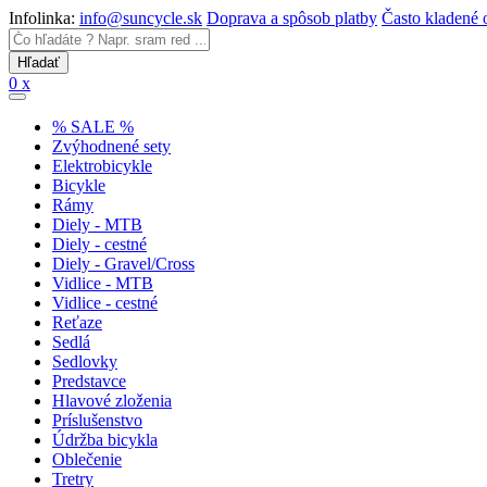
Infolinka:
info@suncycle.sk
Doprava a spôsob platby
Často kladené 
0 x
% SALE %
Zvýhodnené sety
Elektrobicykle
Bicykle
Rámy
Diely - MTB
Diely - cestné
Diely - Gravel/Cross
Vidlice - MTB
Vidlice - cestné
Reťaze
Sedlá
Sedlovky
Predstavce
Hlavové zloženia
Príslušenstvo
Údržba bicykla
Oblečenie
Tretry