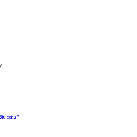
é
pšiu cenu ?