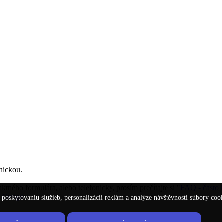
nickou.
ného formulára, alebo telefonicky, prosím prečítajte si "
FAQ - často 
y
Orsigo
poskytovaniu služieb, personalizácii reklám a analýze návštěvnosti súbory coo