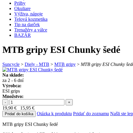
Prilby
Okuliare
Výživa, nápoje
Telová kozmetika
Tip na darček
Trenažéry a válce
BAZÁR
MTB gripy ESI Chunky šedé
Suncycle
>
Diely - MTB
>
MTB gripy
>
MTB gripy ESI Chunky šed
Na sklade:
za 2 - 6 dní
Výrobca:
ESI grips
Množstvo:
-
+
19,90 €
15,95 €
Otázka k produktu
Pridať do zoznamu
Našli ste le
Pridať do košíka
MTB gripy ESI Chunky šedé