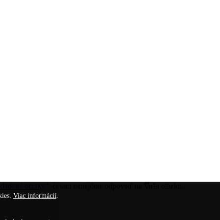
kladené otázky
", či tam nenájdete odpoveď na Vašu otázku.
kies.
Viac informácií
.