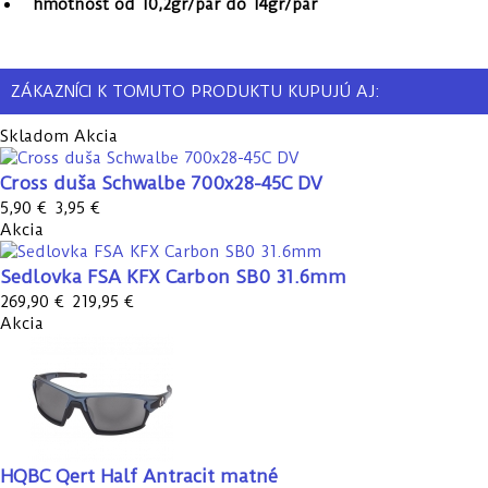
hmotnosť od 10,2gr/pár do 14gr/pár
ZÁKAZNÍCI K TOMUTO PRODUKTU KUPUJÚ AJ:
Skladom
Akcia
Cross duša Schwalbe 700x28-45C DV
5,90 €
3,95 €
Akcia
Sedlovka FSA KFX Carbon SB0 31.6mm
269,90 €
219,95 €
Akcia
HQBC Qert Half Antracit matné