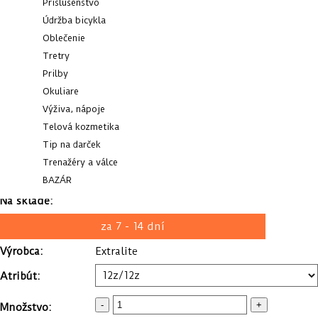
Príslušenstvo
Údržba bicykla
Oblečenie
Tretry
Prilby
Okuliare
Výživa, nápoje
Telová kozmetika
Tip na darček
Trenažéry a válce
BAZÁR
Na sklade:
za 7 - 14 dní
Výrobca:
Extralite
Atribút:
-
+
Množstvo: