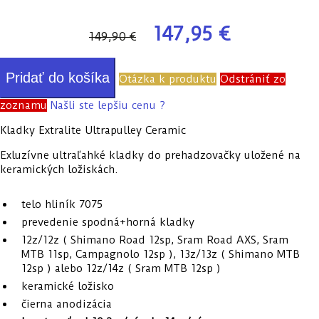
147,95 €
149,90 €
Pridať do košíka
Otázka k produktu
Odstrániť zo
zoznamu
Našli ste lepšiu cenu ?
Kladky Extralite Ultrapulley Ceramic
Exluzívne ultraľahké kladky do prehadzovačky uložené na
keramických ložiskách.
telo hliník 7075
prevedenie spodná+horná kladky
12z/12z ( Shimano Road 12sp, Sram Road AXS, Sram
MTB 11sp, Campagnolo 12sp ), 13z/13z ( Shimano MTB
12sp ) alebo 12z/14z ( Sram MTB 12sp )
keramické ložisko
čierna anodizácia