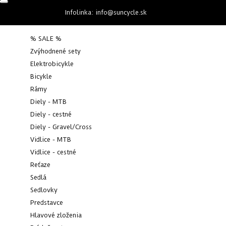
Infolinka:
info@suncycle.sk
% SALE %
Zvýhodnené sety
Elektrobicykle
Bicykle
0 x
Rámy
Diely - MTB
KLADKY EXTRALITE ULTRAPULLEY CERAMIC
Diely - cestné
Diely - Gravel/Cross
Suncycle
>
Príslušenstvo
>
Kladky
>
Kladky Extralite Ultrapulley
Ceramic
Vidlice - MTB
Vidlice - cestné
Reťaze
Sedlá
Sedlovky
Predstavce
Hlavové zloženia