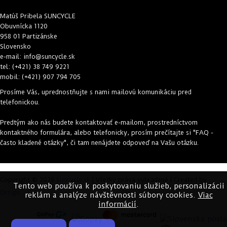
Matúš Pribela SUNCYCLE
Obuvnícka 1120
958 01 Partizánske
Slovensko
e-mail:
info@suncycle.sk
tel:
(+421) 38 749 9221
mobil: (+421) 907 794 705
Prosíme Vás, uprednostňujte s nami
mailovú komunikáciu
pred
telefonickou.
Predtým ako nás budete kontaktovať e-mailom, prostredníctvom
kontaktného formulára, alebo telefonicky, prosím prečítajte si "
FAQ -
často kladené otázky
", či tam nenájdete odpoveď na Vašu otázku.
Copyright © 2026
Suncycle.sk
| Všetky práva vyhradené | Created by
Tento web používa k poskytovaniu služieb, personalizácii
Orsigo
reklám a analýze návštěvnosti súbory cookies.
Viac
informácií
.