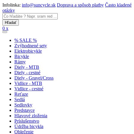
Infolinka:
info@suncycle.sk
Doprava a spôsob platby
Často kladené
otázky
0 x
% SALE %
Zvýhodnené sety
Elektrobicykle
Bicykle
Rámy
Diely - MTB
Diely - cestné
Diely - Gravel/Cross
Vidlice - MTB
Vidlice - cestné
Reťaze
Sedlá
Sedlovky
Predstavce
Hlavové zloženia
Príslušenstvo
Údržba bicykla
Oblečenie