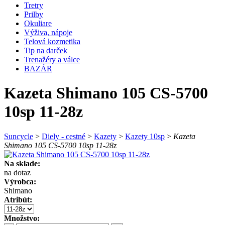
Tretry
Prilby
Okuliare
Výživa, nápoje
Telová kozmetika
Tip na darček
Trenažéry a válce
BAZÁR
Kazeta Shimano 105 CS-5700
10sp 11-28z
Suncycle
>
Diely - cestné
>
Kazety
>
Kazety 10sp
>
Kazeta
Shimano 105 CS-5700 10sp 11-28z
Na sklade:
na dotaz
Výrobca:
Shimano
Atribút:
Množstvo: