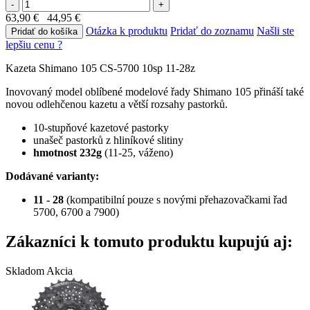
-
+
63,90 €
44,95 €
Otázka k produktu
Pridať do zoznamu
Našli ste
Pridať do košíka
lepšiu cenu ?
Kazeta Shimano 105 CS-5700 10sp 11-28z
Inovovaný model oblíbené modelové řady Shimano 105 přináší také
novou odlehčenou kazetu a větší rozsahy pastorků.
10-stupňové kazetové pastorky
unašeč pastorků z hliníkové slitiny
hmotnost 232g
(11-25, váženo)
Dodávané varianty:
11 - 28
(kompatibilní pouze s novými přehazovačkami řad
5700, 6700 a 7900)
Zákazníci k tomuto produktu kupujú aj:
Skladom
Akcia