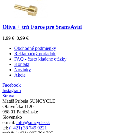
Oliva + tŕň Force pre Sram/Avid
1,99 €
0,99 €
Obchodné podmienky
Reklamačný poriadok
FAQ - často kladené otázky
Kontakt
Novinky
Akcie
Facebook
Instagram
Strava
Matúš Pribela SUNCYCLE
Obuvnícka 1120
958 01 Partizánske
Slovensko
e-mail:
info@suncycle.sk
tel:
(+421) 38 749 9221