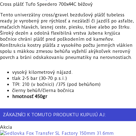
Cross plášť Tufo Speedero 700x44C béžový
Tento univerzálny cross/gravel bezdušový plášť tubeless
ready je vyrobený pre rýchlosť a nezáleží či jazdíš po asfalte,
mačacích hlavách, lesnej ceste, piesku, tráve alebo po štrku.
Široký dezén a odolná flexibilná vrstva Jubena kryjúca
bočnice chráni plášť pred poškodením od kameňov.
Konštrukcia kostry plášťa z vysokého počtu jemných vlákien
spolu s mäkkou zmesou behúňa vyžehlí akýkoľvek nerovný
povrch a bráni odskakovaniu pneumatiky na nerovnostiach.
vysoký kilometrový nájazd.
tlak 2-5 bar (30-70 p.s.i.)
TPI: 210 (v bočnici) /375 (pod behúňom)
čierny behúň/čierna bočnica
hmotnosť 450gr
ZÁKAZNÍCI K TOMUTO PRODUKTU KUPUJÚ AJ:
Akcia