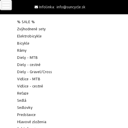
Infolinka:
info@suncycle.sk
% SALE %
Zvýhodnené sety
Elektrobicykle
Bicykle
0 x
Rámy
Diely - MTB
CROSS PLÁŠŤ TUFO SPEEDERO 700X44C BÉŽOVÝ
Diely - cestné
Diely - Gravel/Cross
Suncycle
>
Diely - Gravel/Cross
>
Krosové plášte
>
Cross plášť
Tufo Speedero 700x44C béžový
Vidlice - MTB
Vidlice - cestné
Reťaze
Sedlá
Sedlovky
Predstavce
Hlavové zloženia