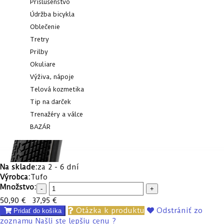
Príslušenstvo
Údržba bicykla
Oblečenie
Tretry
Prilby
Okuliare
Výživa, nápoje
Telová kozmetika
Tip na darček
Trenažéry a válce
BAZÁR
Na sklade:
za 2 - 6 dní
Výrobca:
Tufo
Množstvo:
-
+
50,90 €
37,95 €
Otázka k produktu
Odstrániť zo
Pridať do košíka
zoznamu
Našli ste lepšiu cenu ?