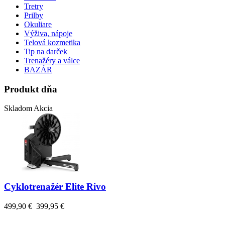
Tretry
Prilby
Okuliare
Výživa, nápoje
Telová kozmetika
Tip na darček
Trenažéry a válce
BAZÁR
Produkt dňa
Skladom
Akcia
Cyklotrenažér Elite Rivo
499,90 €
399,95 €