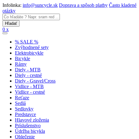
Infolinka:
info@suncycle.sk
Doprava a spôsob platby
Často kladené
otázky
0 x
% SALE %
Zvýhodnené sety
Elektrobicykle
Bicykle
Rámy
Diely - MTB
Diely - cestné
Diely - Gravel/Cross
Vidlice - MTB
Vidlice - cestné
Reťaze
Sedlá
Sedlovky
Predstavce
Hlavové zloženia
Príslušenstvo
Údržba bicykla
Oblečenie