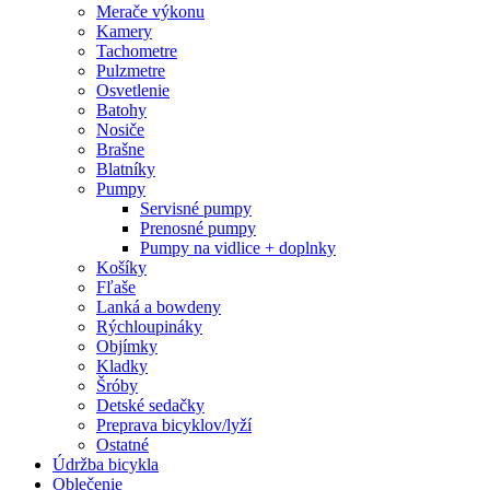
Merače výkonu
Kamery
Tachometre
Pulzmetre
Osvetlenie
Batohy
Nosiče
Brašne
Blatníky
Pumpy
Servisné pumpy
Prenosné pumpy
Pumpy na vidlice + doplnky
Košíky
Fľaše
Lanká a bowdeny
Rýchloupináky
Objímky
Kladky
Šróby
Detské sedačky
Preprava bicyklov/lyží
Ostatné
Údržba bicykla
Oblečenie