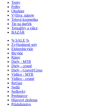
Tretry
Prilby
Okuliare
Výživa, nápoje
Telová kozmetika
Tip na darček
Trenažéry a válce
BAZÁR
% SALE %
Zvýhodnené sety
Elektrobicykle
Bicykle
Rámy
Diely - MTB
Diely - cestné
Diely - Gravel/Cross
Vidlice - MTB
Vidlice - cestné
Reťaze
Sedlá
Sedlovky
Predstavce
Hlavové zloženia
Príslušenstvo