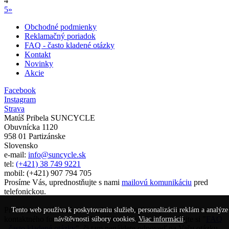
4
5
»
Obchodné podmienky
Reklamačný poriadok
FAQ - často kladené otázky
Kontakt
Novinky
Akcie
Facebook
Instagram
Strava
Matúš Pribela SUNCYCLE
Obuvnícka 1120
958 01 Partizánske
Slovensko
e-mail:
info@suncycle.sk
tel:
(+421) 38 749 9221
mobil: (+421) 907 794 705
Prosíme Vás, uprednostňujte s nami
mailovú komunikáciu
pred
telefonickou.
Predtým ako nás budete kontaktovať e-mailom, prostredníctvom
Tento web používa k poskytovaniu služieb, personalizácii reklám a analýze
kontaktného formulára, alebo telefonicky, prosím prečítajte si "
FAQ
návštěvnosti súbory cookies.
Viac informácií
.
- často kladené otázky
", či tam nenájdete odpoveď na Vašu otázku.