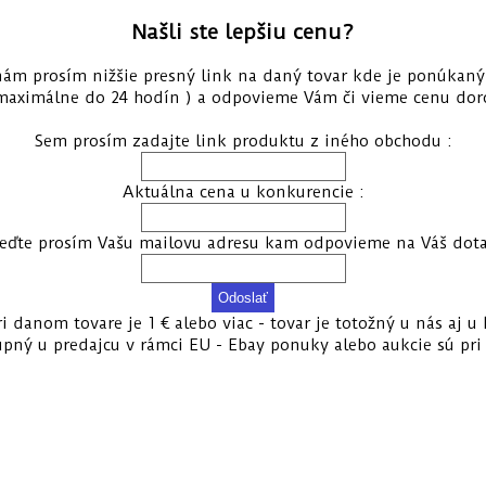
Našli ste lepšiu cenu?
 nám prosím nižšie presný link na daný tovar kde je ponúkan
maximálne do 24 hodín ) a odpovieme Vám či vieme cenu doro
Sem prosím zadajte link produktu z iného obchodu :
Aktuálna cena u konkurencie :
eďte prosím Vašu mailovu adresu kam odpovieme na Váš dota
i danom tovare je 1 € alebo viac - tovar je totožný u nás aj 
tupný u predajcu v rámci EU - Ebay ponuky alebo aukcie sú pri