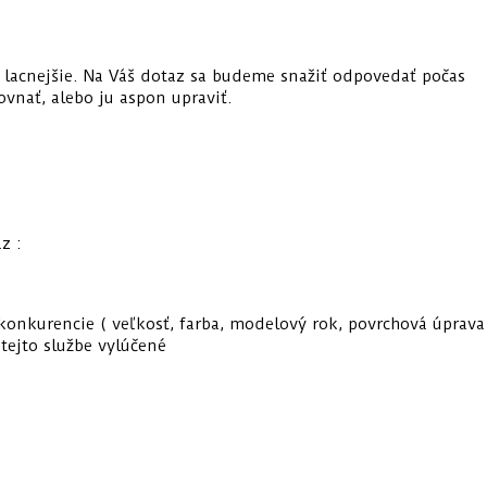
ý lacnejšie. Na Váš dotaz sa budeme snažiť odpovedať počas
vnať, alebo ju aspon upraviť.
z :
u konkurencie ( veľkosť, farba, modelový rok, povrchová úprava
 tejto službe vylúčené